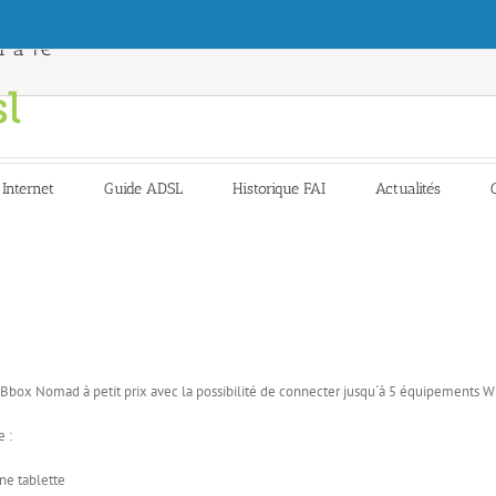
r à 1€
 Internet
Guide ADSL
Historique FAI
Actualités
ox Nomad à petit prix avec la possibilité de connecter jusqu´à 5 équipements Wif
 :
ne tablette