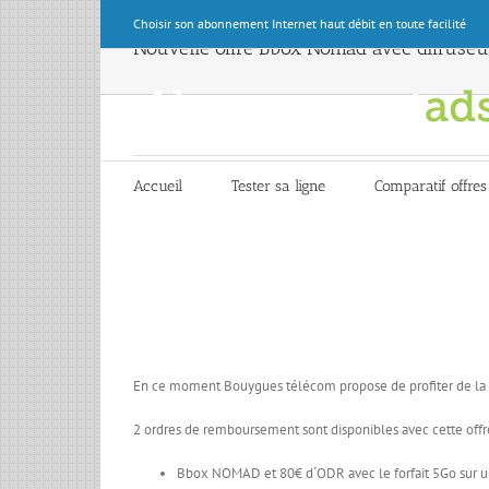
Skip
Choisir son abonnement Internet haut débit en toute facilité
to
Nouvelle offre Bbox Nomad avec diffuseu
content
Accueil
Tester sa ligne
Comparatif offres
En ce moment Bouygues télécom propose de profiter de la Bb
2 ordres de remboursement sont disponibles avec cette offre
Bbox NOMAD et 80€ d´ODR avec le forfait 5Go sur u