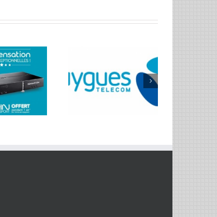
e vente privée BBox
sation demain matin !