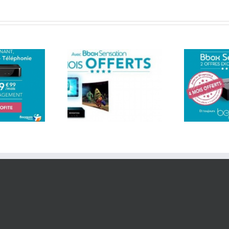
Bbox sensation offre 4
fres exceptionnelles
mois d’abonnement et
Un
 vous souhaiter la
Bein Sport pendant 1 ans
sen
bonne année
!