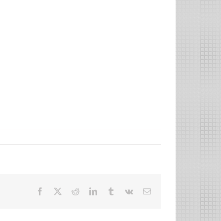
Facebook
X
Reddit
LinkedIn
Tumblr
Vk
Email