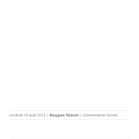
sur
vendredi 30 août 2013
|
Bouygues Télécom
|
Commentaires fermés
4
mois
offerts
avec