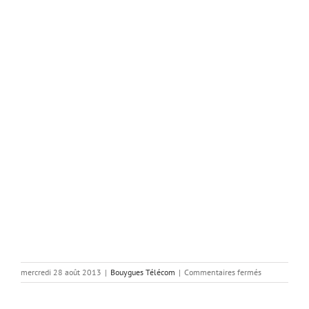
sur
mercredi 28 août 2013
|
Bouygues Télécom
|
Commentaires fermés
Bouygues
télécom
fait