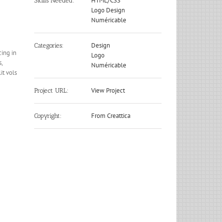
HTML/CSS
Skills Needed:
Logo Design
Numéricable
Design
Categories:
cing in
Logo
,
Numéricable
it vols
View Project
Project URL:
From Creattica
Copyright: