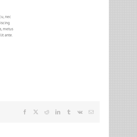
rcu, nec
iscing
es, metus
it ante.
Facebook
X
Reddit
LinkedIn
Tumblr
Vk
Email