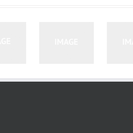
que Sit Amet Unte
Vestibulum Sodales Ante