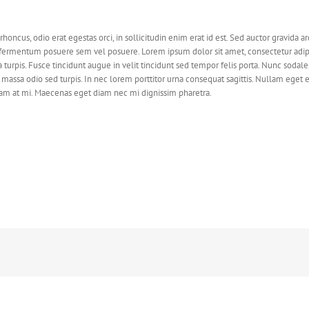
 rhoncus, odio erat egestas orci, in sollicitudin enim erat id est. Sed auctor gravida a
s fermentum posuere sem vel posuere. Lorem ipsum dolor sit amet, consectetur adip
na turpis. Fusce tincidunt augue in velit tincidunt sed tempor felis porta. Nunc sodal
massa odio sed turpis. In nec lorem porttitor urna consequat sagittis. Nullam eget el
uam at mi. Maecenas eget diam nec mi dignissim pharetra.