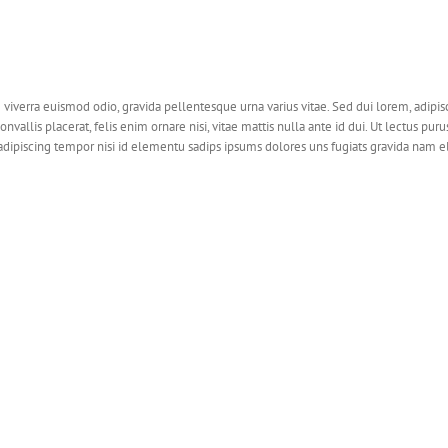
 viverra euismod odio, gravida pellentesque urna varius vitae. Sed dui lorem, adipis
nvallis placerat, felis enim ornare nisi, vitae mattis nulla ante id dui. Ut lectus purus
dipiscing tempor nisi id elementu sadips ipsums dolores uns fugiats gravida nam el