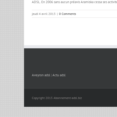
ADSL. En 2006 sans aucun préavis Aramiska cessa ses activité
jeudi 4 avril 2013
|
0 Comments
Aveyron adsl
|
Actu adsl
Copyright 2015 Abonnement-adsl.biz