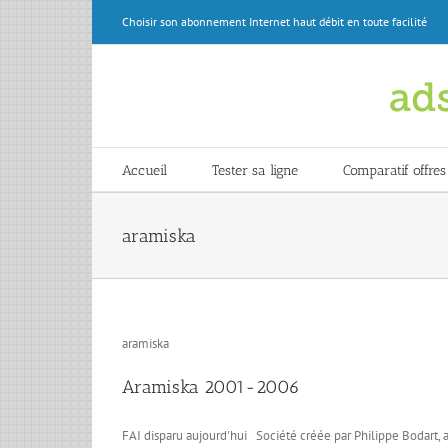
Skip
Choisir son abonnement Internet haut débit en toute facilité
to
content
Accueil
Tester sa ligne
Comparatif offres
aramiska
aramiska
Aramiska 2001-2006
FAI disparu aujourd'hui Société créée par Philippe Bodart, a