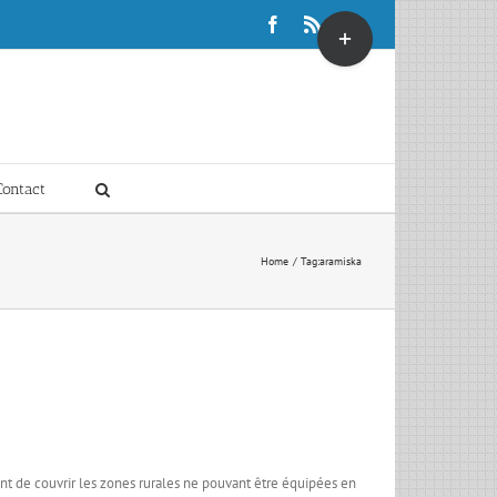
Toggle
Facebook
Rss
X
Sliding
Bar
Area
Contact
Home
Tag:
aramiska
ent de couvrir les zones rurales ne pouvant être équipées en