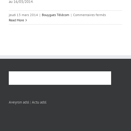
au 16/03/2014.
sur
jeudi 13 mars 2014
|
Bouygues Télécom
|
Commentaires fermés
Vente
Read More
flash
apple
chez
bouygues
télécom
Aveyron adsl
|
Actu adsl