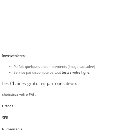
Inconvénients :
Parfois quelques encombrements (image saccadée)
Service pas disponible partout
testez votre ligne
.
Les Chaines gratuites par opérateurs
choissisez votre FAI :
Orange
SFR
Numéricable