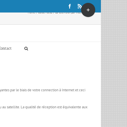
Toggle
Facebook
Rss
X
Sliding
Home
Guide ADSL
La télévision par Internet ADSL
Bar
Area
Contact
ntes par le biais de votre connection à Internet et ceci
 satellite. La qualité de réception est équivalente aux