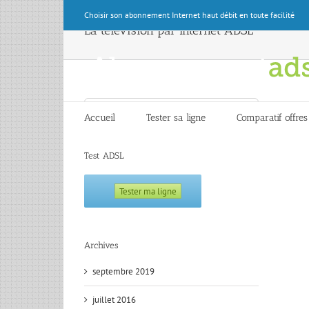
Skip
Choisir son abonnement Internet haut débit en toute facilité
to
La télévision par Internet ADSL
content
Search
for:
Accueil
Tester sa ligne
Comparatif offres
Test ADSL
Archives
septembre 2019
juillet 2016