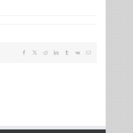
Facebook
X
Reddit
LinkedIn
Tumblr
Vk
Email