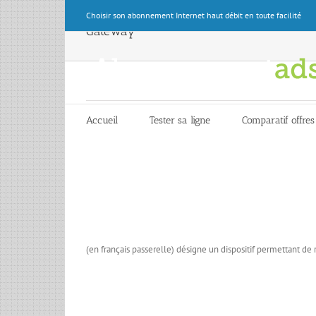
Skip
Choisir son abonnement Internet haut débit en toute facilité
to
Gateway
content
Accueil
Tester sa ligne
Comparatif offres
(en français passerelle) désigne un dispositif permettant de 