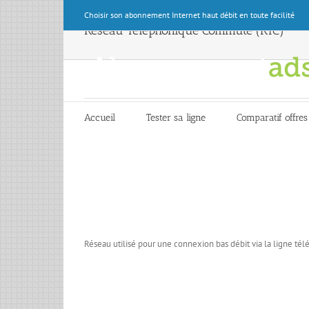
Skip
Choisir son abonnement Internet haut débit en toute facilité
to
Réseau Téléphonique Commuté (RTC)
content
Accueil
Tester sa ligne
Comparatif offres
Réseau utilisé pour une connexion bas débit via la ligne té