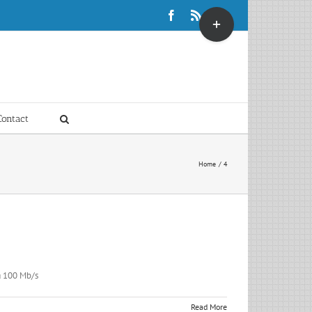
Toggle
Facebook
Rss
X
Sliding
Bar
Area
Contact
Home
4
 à 100 Mb/s
Read More