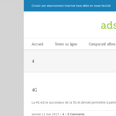
Skip
Choisir son abonnement Internet haut débit en toute facilité
to
content
Accueil
Tester sa ligne
Comparatif offres
4
4G
La 4G est le successeur de la 3G et devrait permettre à parti
samedi 11 mai 2013
|
4
|
0 Comments