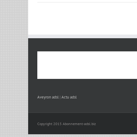
Aveyron adsl
|
Actu adsl
Copyright 2015 Abonnement-adsl.biz