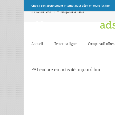
Skip
Choisir son abonnement Internet haut débit en toute facilité
to
Prixtel 2011 – aujourd’hui
content
Accueil
Tester sa ligne
Comparatif offres
FAI encore en activité aujourd’hui